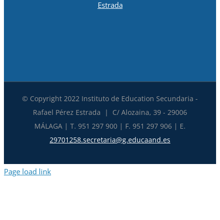
© Copyright 2022 Instituto de Education Secundaria -
Rafael Pérez Estrada | C/ Alozaina, 39 - 29006
MÁLAGA | T. 951 297 900 | F. 951 297 906 | E.
29701258.secretaria@g.educaand.es
Page load link