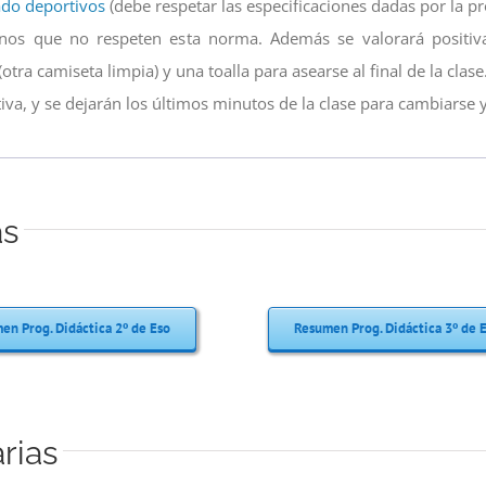
ado deportivos
(debe respetar las especificaciones dadas por la pr
os que no respeten esta norma. Además se valorará positiva
ra camiseta limpia) y una toalla para asearse al final de la clase
va, y se dejarán los últimos minutos de la clase para cambiarse y
as
en Prog. Didáctica 2º de Eso
Resumen Prog. Didáctica 3º de 
rias