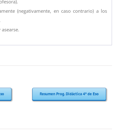
ofesora).
mente (negativamente, en caso contrario) a los
.
 asearse.
Eso
Resumen Prog. Didáctica 4º de Eso