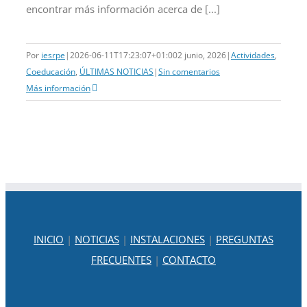
encontrar más información acerca de [...]
Por
iesrpe
|
2026-06-11T17:23:07+01:00
2 junio, 2026
|
Actividades
,
Coeducación
,
ÚLTIMAS NOTICIAS
|
Sin comentarios
Más información
INICIO
|
NOTICIAS
|
INSTALACIONES
|
PREGUNTAS
FRECUENTES
|
CONTACTO