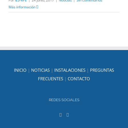
Por
IES-RPE
|
24 junio, 2017
|
Noticias
|
Sin comentarios
Más información
INICIO
|
NOTICIAS
|
INSTALACIONES
|
PREGUNTAS
FRECUENTES
|
CONTACTO
REDES SOCIALES