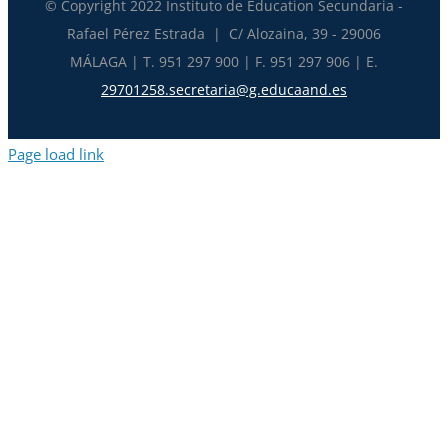
© Copyright 2022 Instituto de Education Secundaria -
Rafael Pérez Estrada | C/ Alozaina, 39 - 29006
MÁLAGA | T. 951 297 900 | F. 951 297 906 | E.
29701258.secretaria@g.educaand.es
Page load link