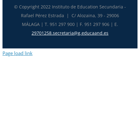
© Copyright 2022 Instituto de Education Secundaria -
Rafael Pérez Estrada | C/ Alozaina, 39 - 29006
MÁLAGA | T. 951 297 900 | F. 951 297 906 | E.
29701258.secretaria@g.educaand.es
Page load link