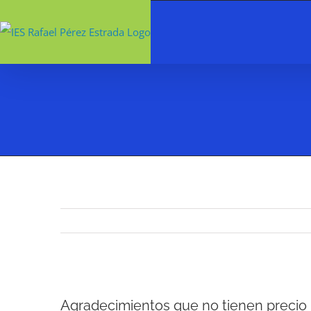
Saltar
al
contenido
Ver
Agradecimientos que no tienen precio
imagen