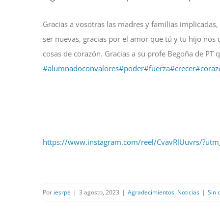
más
Gracias a vosotras las madres y familias implicadas,
grande
ser nuevas, gracias por el amor que tú y tu hijo nos
cosas de corazón. Gracias a su profe Begoña de PT 
#alumnadoconvalores
#poder
#fuerza
#crecer
#coraz
https://www.instagram.com/reel/CvavRlUuvrs/?ut
Por
iesrpe
|
3 agosto, 2023
|
Agradecimientos
,
Noticias
|
Sin 