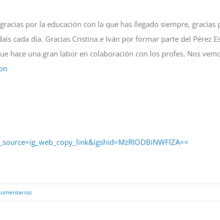
 gracias por la educación con la que has llegado siempre, gracias
 dais cada día. Gracias Cristina e Iván por formar parte del Pérez
que hace una gran labor en colaboración con los profes. Nos vem
on
m_source=ig_web_copy_link&igshid=MzRlODBiNWFlZA==
comentarios