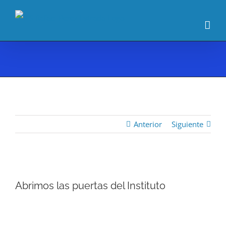
Saltar
al
contenido
Anterior
Siguiente
Ver
Abrimos las puertas del Instituto
imagen
más
grande