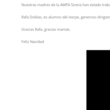
Nuestras madres de la AMPA Sirena han estado trabaj
Rafa Doblas, ex alumno del iesrpe, generoso dirigie
Gracias Rafa, gracias mamás.
Feliz Navidad