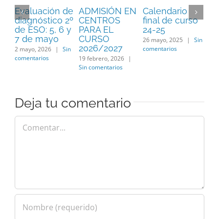
Evaluación de
ADMISIÓN EN
Calendario
El
diagnóstico 2º
CENTROS
final de curso
Co
de ESO: 5, 6 y
PARA EL
24-25
Es
7 de mayo
CURSO
26 mayo, 2025
|
Sin
23 o
2026/2027
comentarios
Sin 
2 mayo, 2026
|
Sin
comentarios
19 febrero, 2026
|
Sin comentarios
Deja tu comentario
Comentar