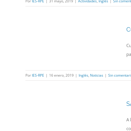
Por
IES-RPE
|
31 mayo, 2019
|
Actividades
,
Inglés
|
Sin coment
C
Cu
pa
Por
IES-RPE
|
16 enero, 2019
|
Inglés
,
Noticias
|
Sin comentari
S
A 
co