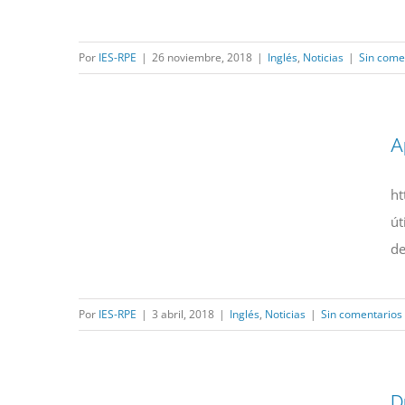
Por
IES-RPE
|
26 noviembre, 2018
|
Inglés
,
Noticias
|
Sin come
A
ht
út
de
Por
IES-RPE
|
3 abril, 2018
|
Inglés
,
Noticias
|
Sin comentarios
D