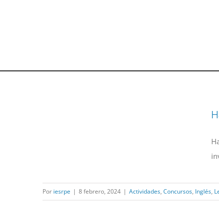
H
Ha
in
Por
iesrpe
|
8 febrero, 2024
|
Actividades
,
Concursos
,
Inglés
,
L