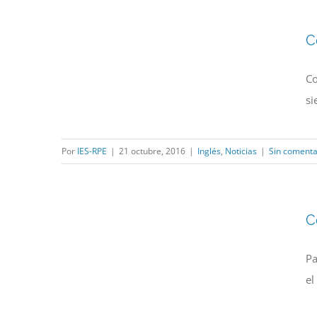
C
Co
si
Por
IES-RPE
|
21 octubre, 2016
|
Inglés
,
Noticias
|
Sin comenta
C
Pa
el