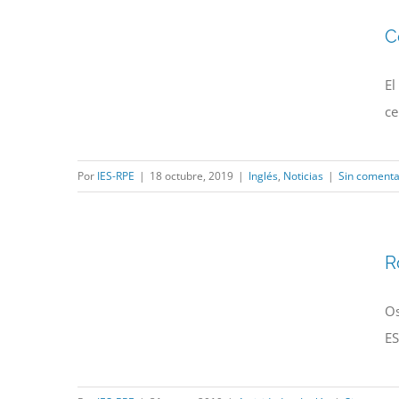
C
El
ce
Por
IES-RPE
|
18 octubre, 2019
|
Inglés
,
Noticias
|
Sin comenta
R
Os
ES