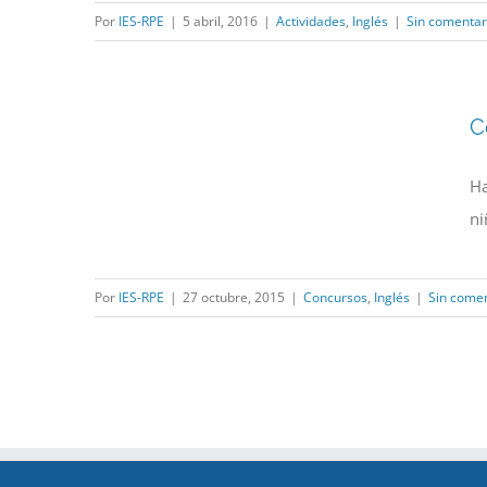
Por
IES-RPE
|
5 abril, 2016
|
Actividades
,
Inglés
|
Sin comentar
C
Ha
ni
Por
IES-RPE
|
27 octubre, 2015
|
Concursos
,
Inglés
|
Sin comen