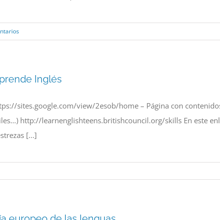
ntarios
prende Inglés
tps://sites.google.com/view/2esob/home – Página con contenidos 
iles…) http://learnenglishteens.britishcouncil.org/skills En este enl
strezas [...]
ía europeo de las lenguas