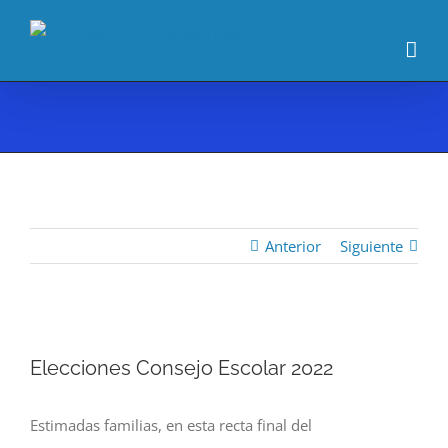
Saltar
al
contenido
Anterior
Siguiente
Ver
Elecciones Consejo Escolar 2022
imagen
más
Estimadas familias, en esta recta final del
grande