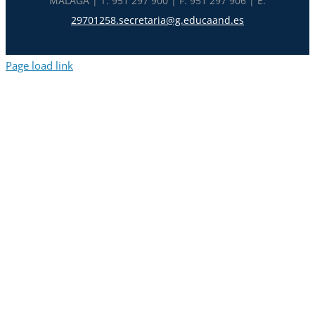
MÁLAGA | T. 951 297 900 | F. 951 297 906 | E.
29701258.secretaria@g.educaand.es
Page load link