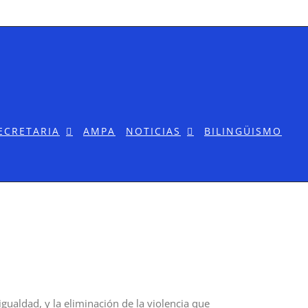
ECRETARIA
AMPA
NOTICIAS
BILINGÜISMO
ualdad, y la eliminación de la violencia que