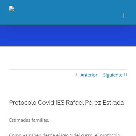
Saltar
al
contenido
Anterior
Siguiente
Protocolo Covid IES Rafael Pérez Estrada
Estimadas familias,
Como ya saben desde el inicio del curso, el protocolo