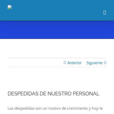
Saltar
al
contenido
Anterior
Siguiente
Ver
DESPEDIDAS DE NUESTRO PERSONAL
imagen
más
Las despedidas son un motivo de crecimiento y hoy le
grande