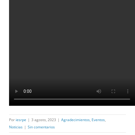
Por
iesrpe
|
3 agosto, 2023
|
Agradecimientos
,
Eventos
,
Noticias
|
Sin comentarios