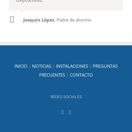
calificaciones.
Joaquín López
,
Padre de alumno
Teresa Moreno
Madre de alumno
INICIO
|
NOTICIAS
|
INSTALACIONES
|
PREGUNTAS
FRECUENTES
|
CONTACTO
REDES SOCIALES