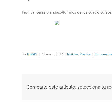
más
Técnica: ceras blandas.Alumnos de los cuatro cursos 
grande
Por
IES-RPE
|
16 enero, 2017
|
Noticias
,
Plastica
|
Sin comenta
Comparte este artículo, selecciona tu red