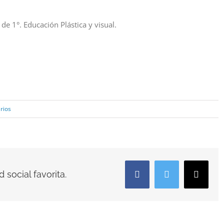
de 1°. Educación Plástica y visual.
rios
 social favorita.
Facebook
Twitter
Correo
electró