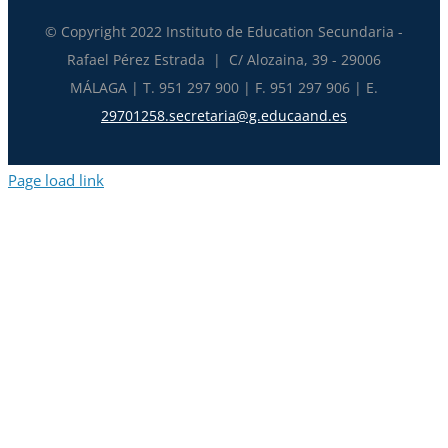
© Copyright 2022 Instituto de Education Secundaria -
Rafael Pérez Estrada | C/ Alozaina, 39 - 29006
MÁLAGA | T. 951 297 900 | F. 951 297 906 | E.
29701258.secretaria@g.educaand.es
Page load link