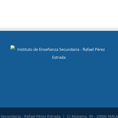
 Secundaria - Rafael Pérez Estrada | C/ Alozaina, 39 - 29006 MÁLAG